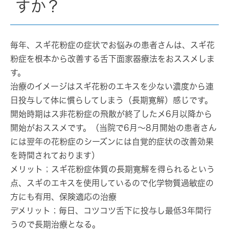
すか？
毎年、スギ花粉症の症状でお悩みの患者さんは、スギ花
粉症を根本から改善する舌下面家器療法をおススメしま
す。
治療のイメージはスギ花粉のエキスを少ない濃度から連
日投与して体に慣らしてしまう（長期寛解）感じです。
開始時期はス非花粉症の飛散が終了したメ6月以降から
開始がおススメです。（当院で6月～8月開始の患者さん
には翌年の花粉症のシーズンには自覚的症状の改善効果
を時間されております）
メリット；スギ花粉症体質の長期寛解を得られるという
点、スギのエキスを使用しているので化学物質過敏症の
方にも有用、保険適応の治療
デメリット；毎日、コツコツ舌下に投与し最低3年間行
うので長期治療となる。