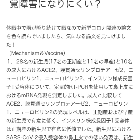
覚障害になりにくい？
休暇中で雨が降り続けて暇なので新型コロナ関連の論文
を色々読んでいましたら、気になる論文を見つけまし
た！
（Mechanism＆Vaccine）
１．28名の新生児(17名の正期産と11名の早産)と10名
の成人におけるACE2、膜貫通セリンプロテアーゼ2、ニ
ューロピリン1、ニューロピリン2、インスリン様成長因
子1受容体について、定量的RT-PCRを使用して鼻上皮に
おけるmRNA発現を測定しました。成人と比較して
ACE2、膜貫通セリンプロテアーゼ2、ニューロピリン
1、ニューロピリン2の発現レベルは、正期産および早産
の新生児で有意に低く、インスリン様成長因子1受容体
は正期産の新生児で有意に低値でした。新生児における
SARS-CoV-2侵入受容体の鼻上皮での低い発現は、新生