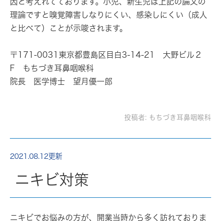
因と考えれてております。小児、新生児は上記の論文の
理論ですと嗅覚障害しなりにくい、感染しにくい（成人
と比べて）ことが示唆されます。
〒171-0031東京都豊島区目白3-14-21 大野ビル２
F もちづき耳鼻咽喉科
院長 医学博士 望月優一郎
投稿者:
もちづき耳鼻咽喉科
2021.08.12更新
ニキビ対策
ニキビでお悩みの方が、開業当時から多く訪れておりま