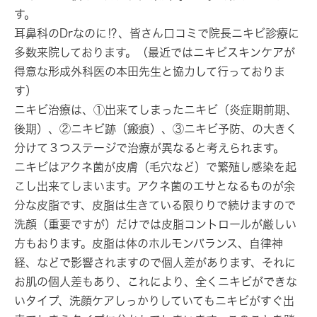
す。
耳鼻科のDrなのに⁉、皆さん口コミで院長ニキビ診療に
多数来院しております。（最近ではニキビスキンケアが
得意な形成外科医の本田先生と協力して行っておりま
す）
ニキビ治療は、①出来てしまったニキビ（炎症期前期、
後期）、②ニキビ跡（瘢痕）、③ニキビ予防、の大きく
分けて３つステージで治療が異なると考えられます。
ニキビはアクネ菌が皮膚（毛穴など）で繁殖し感染を起
こし出来てしまいます。アクネ菌のエサとなるものが余
分な皮脂です、皮脂は生きている限りりで続けますので
洗顔（重要ですが）だけでは皮脂コントロールが厳しい
方もおります。皮脂は体のホルモンバランス、自律神
経、などで影響されますので個人差があります、それに
お肌の個人差もあり、これにより、全くニキビができな
いタイプ、洗顔ケアしっかりしていてもニキビがすぐ出