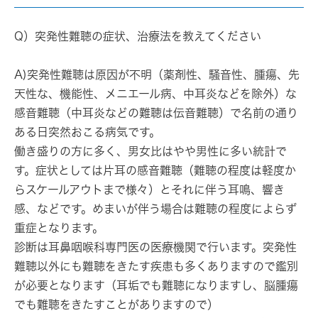
Q）突発性難聴の症状、治療法を教えてください
A)突発性難聴は原因が不明（薬剤性、騒音性、腫瘍、先
天性な、機能性、メニエール病、中耳炎などを除外）な
感音難聴（中耳炎などの難聴は伝音難聴）で名前の通り
ある日突然おこる病気です。
働き盛りの方に多く、男女比はやや男性に多い統計で
す。症状としては片耳の感音難聴（難聴の程度は軽度か
らスケールアウトまで様々）とそれに伴う耳鳴、響き
感、などです。めまいが伴う場合は難聴の程度によらず
重症となります。
診断は耳鼻咽喉科専門医の医療機関で行います。突発性
難聴以外にも難聴をきたす疾患も多くありますので鑑別
が必要となります（耳垢でも難聴になりますし、脳腫瘍
でも難聴をきたすことがありますので）