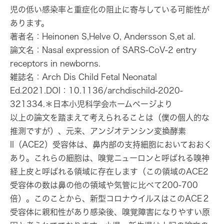
児の低い感染率と重症化の阻止に寄与している可能性が
あります。
著者名：Heinonen S,Helve O, Andersson S,et al.
論文名：Nasal expression of SARS-CoV-2 entry
receptors in newborns.
雑誌名：Arch Dis Child Fetal Neonatal
Ed.2021.DOI：10.1136/archdischild-2020-
321334.＊日本小児科学会ホームページより
以上の論文を踏まえて考えられることは（僕の個人的な
推測ですが）、元来、アンジオテンシン変換酵素
II（ACE2）受容体は、鼻内部の支持細胞においておおく
あり。これらの細胞は、嗅覚ニューロンと呼ばれる嗅神
経上皮と呼ばれる領域に存在します（この領域のACE2
受容体の数は鼻の他の領域や気管に比べて200-700
倍）。このことから、新型コロナウイルスはこのACE２
受容体に親和性があり感染後、嗅覚障害になりやすい原