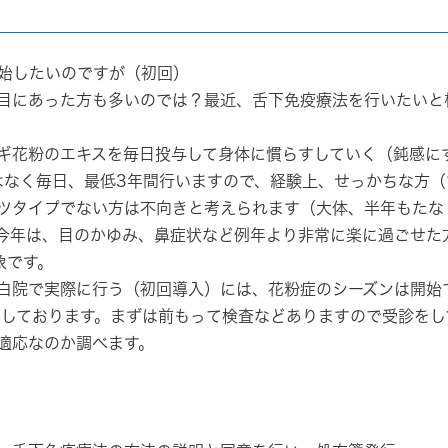
開始したいのですが（初回）
い目にあった方も多いのでは？最近、舌下免疫療法を行いたいと
ギ花粉のエキスを毎日投与して身体に慣らすしていく（鈍感に
はなく
毎日、最低3年間
行いますので、経験上、せっかちな方（
ツタイプでない方は不向きと考えられます（大体、半年もたな
今年は、目のかゆみ、鼻症状など例年より非常に楽に過ごせた
象です。
白院で実際に行う（初回導入）には、花粉症のシーズンは開始
としております。まずは前もって検査などありますので受診をし
適応なのか調べます。