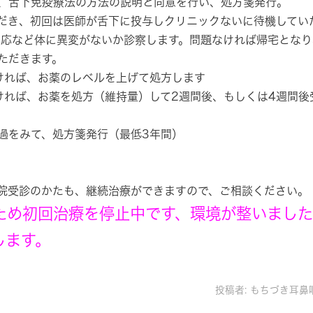
、舌下免疫療法の方法の説明と同意を行い、処方箋発行。
だき、初回は医師が舌下に投与しクリニックないに待機してい
反応など体に異変がないか診察します。問題なければ帰宅となり
ただきます。
ければ、お薬のレベルを上げて処方します
ければ、お薬を処方（維持量）して2週間後、もしくは4週間後
経過をみて、処方箋発行（最低3年間）
院受診のかたも、継続治療ができますので、ご相談ください。
ため初回治療を停止中です、環境が整いまし
します。
投稿者:
もちづき耳鼻