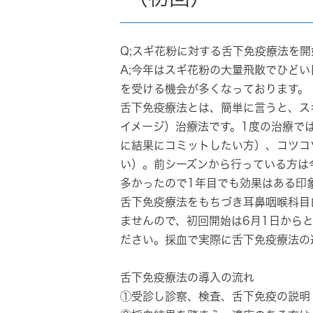
Q;スギ花粉に対する舌下免疫療法を
A;今年はスギ花粉の大量飛散でひど
を受ける機会が多くなっております。
舌下免疫療法とは、
簡単に言うと、ス
イメージ）治療法です。1度の治療で
に結果にコミットしたい方）、コツコ
い）。前シーズンから行っている方は
多かったので1年目でも効果はある印
舌下免疫療法をもちづき耳鼻咽喉科目
ませんので、初回開始は6月1日から
ださい。採血で実際に舌下免疫療法の
舌下免疫療法の導入の流れ
①受診し診察、検査、舌下免疫の説明