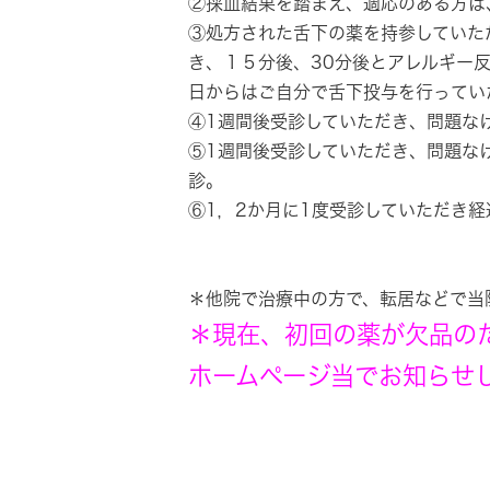
②採血結果を踏まえ、適応のある方は
③処方された舌下の薬を持参していた
き、１５分後、30分後とアレルギー
日からはご自分で舌下投与を行ってい
④1週間後受診していただき、問題な
⑤1週間後受診していただき、問題な
診。
⑥1，2か月に1度受診していただき
＊他院で治療中の方で、転居などで当
＊現在、初回の薬が欠品の
ホームページ当でお知らせ