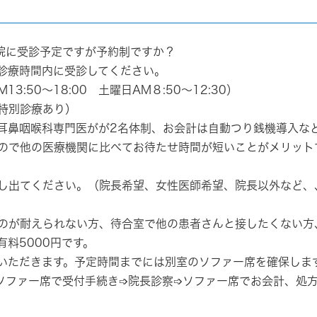
院に受診予定ですが予約制ですか？
、診療時間内に受診してください。
13:50～18:00 土曜日AM８:50～12:30）
特別診療あり）
耳鼻咽喉科専門医がが2名体制、お会計は自動つり銭機導入な
ので他の医療機関に比べてお待たせ時間が短いことがメリット
し出てください。（院長希望、女性医師希望、院長以外など、
のが耐えられない方、待合室で他の患者さんと接したくない方
料5000円です。
いただきます。予定時間までには別室のソファー席を確保しま
ソファー席で受付手続き➩院長診察➩ソファー席でお会計、処