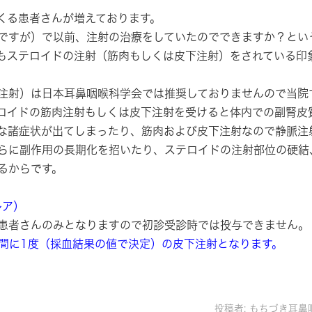
くる患者さんが増えております。
ですが）で以前、注射の治療をしていたのでできますか？とい
もステロイドの注射（筋肉もしくは皮下注射）をされている印
注射）は日本耳鼻咽喉科学会では
推奨しておりませんので当院
ロイドの筋肉注射もしくは皮下注射を受けると体内での副腎皮
な諸症状が出てしまったり、筋肉および皮下注射なので静脈注
らに副作用の長期化を招いたり、ステロイドの注射部位の硬結
るからです。
レア）
患者さんのみとなりますので初診受診時では投与できません。
週間に1度（採血結果の値で決定）の皮下注射となります。
投稿者:
もちづき耳鼻