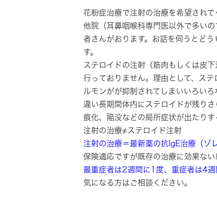
花粉症治療で注射の治療を希望されて
他院（耳鼻咽喉科専門医以外で多いの
者さんがおります。お話を伺うとどう
す。
ステロイドの注射（筋肉もしくは皮下
行っておりません
。理由として、ステ
ルモンがが抑制されてしまいいろいろ
違い長期間体内にステロイドが残りさ
痕化、陥没などの局所症状が出たりす
注射の治療≠ステロイド注射
注射の治療＝最新薬の抗IgE治療（ゾ
保険適応ですが既存の治療に効果ない
最重症者は2週間に1度、重症者は4
気になる方はご相談ください。