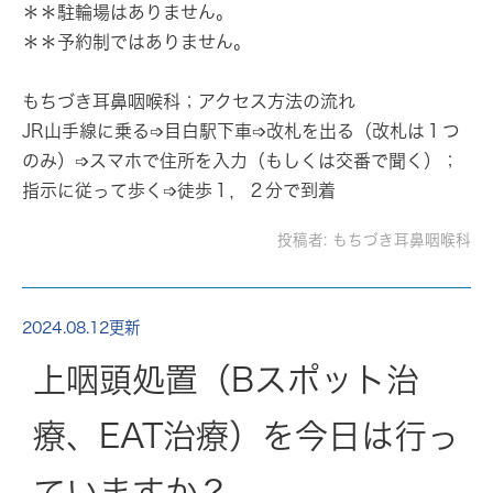
＊＊駐輪場はありません。
＊＊予約制ではありません。
もちづき耳鼻咽喉科；アクセス方法の流れ
JR山手線に乗る➩目白駅下車➩改札を出る（改札は１つ
のみ）➩スマホで住所を入力（もしくは交番で聞く）；
指示に従って歩く➩徒歩１，２分で到着
投稿者:
もちづき耳鼻咽喉科
2024.08.12更新
上咽頭処置（Bスポット治
療、EAT治療）を今日は行っ
ていますか？