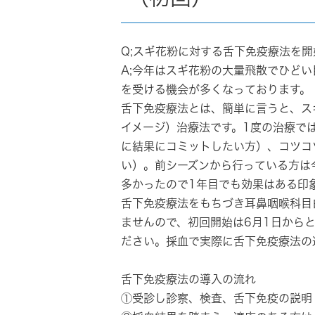
Q;スギ花粉に対する舌下免疫療法を
A;今年はスギ花粉の大量飛散でひど
を受ける機会が多くなっております。
舌下免疫療法とは、
簡単に言うと、ス
イメージ）治療法です。1度の治療で
に結果にコミットしたい方）、コツコ
い）。前シーズンから行っている方は
多かったので1年目でも効果はある印
舌下免疫療法をもちづき耳鼻咽喉科目
ませんので、初回開始は6月1日から
ださい。採血で実際に舌下免疫療法の
舌下免疫療法の導入の流れ
①受診し診察、検査、舌下免疫の説明