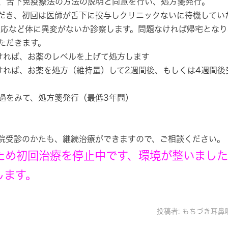
、舌下免疫療法の方法の説明と同意を行い、処方箋発行。
だき、初回は医師が舌下に投与しクリニックないに待機してい
反応など体に異変がないか診察します。問題なければ帰宅となり
ただきます。
ければ、お薬のレベルを上げて処方します
ければ、お薬を処方（維持量）して2週間後、もしくは4週間後
経過をみて、処方箋発行（最低3年間）
院受診のかたも、継続治療ができますので、ご相談ください。
ため初回治療を停止中です、環境が整いまし
します。
投稿者:
もちづき耳鼻