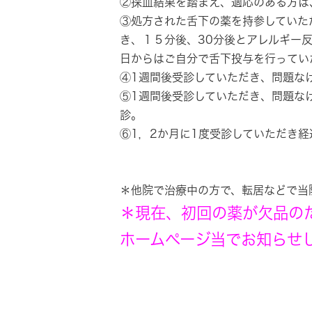
②採血結果を踏まえ、適応のある方は
③処方された舌下の薬を持参していた
き、１５分後、30分後とアレルギー
日からはご自分で舌下投与を行ってい
④1週間後受診していただき、問題な
⑤1週間後受診していただき、問題な
診。
⑥1，2か月に1度受診していただき
＊他院で治療中の方で、転居などで当
＊現在、初回の薬が欠品の
ホームページ当でお知らせ