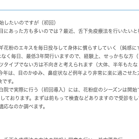
開始したいのですが（初回）
い目にあった方も多いのでは？最近、舌下免疫療法を行いたいと
ギ花粉のエキスを毎日投与して身体に慣らすしていく（鈍感に
はなく
毎日、最低3年間
行いますので、経験上、せっかちな方（
ツタイプでない方は不向きと考えられます（大体、半年もたな
今年は、目のかゆみ、鼻症状など例年より非常に楽に過ごせた
象です。
白院で実際に行う（初回導入）には、花粉症のシーズンは開始
としております。まずは前もって検査などありますので受診をし
適応なのか調べます。