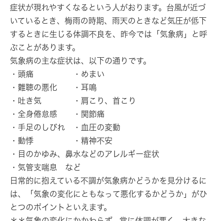
症状が現れやすくなるという人がおります。台風が近づ
いているとき、梅雨の時期、雨天のときなど気圧が低下
するときに生じる体調不良を、昨今では「気象病」と呼
ぶことがあります。
気象病の主な症状は、以下の通りです。
・頭痛 ・めまい
・難聴の悪化 ・耳鳴
・吐き気 ・肩こり、首こり
・全身倦怠感 ・関節痛
・手足のしびれ ・血圧の変動
・動悸 ・精神不安
・目のかゆみ、鼻水などのアレルギー症状
・気管支喘息 など
日常的に抱えている不調が気象病かどうかを見分けるに
は、「
気象の変化にともなって悪化するかどうか
」がひ
とつのポイントといえます。
＊＊気象の変化にかかわらず、常に体調が悪く、大きな