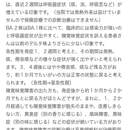
は、直近２週間は呼吸器症状（咳、淡、呼吸苦など）が
増えている印象です。（当院では発熱外来は設けていま
せんので保険診療での診断治療はできません）
BA.２株はBA.1株に比べて、臨床的には感染力が強いの
と呼吸器症状が出やすく、嗅覚味覚症状を訴える患者さ
んは以前のデルタ株よりさらに少ない印象です。
急性期を発症１，２週間と考えと、その期間は発熱、
咳、倦怠感などの様々な症状が強く出やすいと考えられ
ます。３，４週後にはやや倦怠感、咳など残る方がお
り、約１か月でたいがいの方は正常の状態に戻ると考え
られます。（急性期➩亜急性期）
嗅覚味覚障害の出た方も、発症後から約１か月から２か
月でもとに戻る方がほとんどですが、まれに、１，２か
月経過しても嗅覚味覚障害が脱失のままや、改善しきら
ない方、異臭症（別の香りに感じる）、風味障害、異味
症（別の味に感じる）などの症状が続いている方がおり
ます。嗅覚味覚障害の診断治療は耳鼻咽喉科が守備範囲