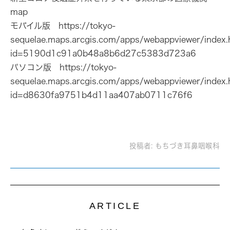
map
モバイル版 https://tokyo-
sequelae.maps.arcgis.com/apps/webappviewer/index.
id=5190d1c91a0b48a8b6d27c5383d723a6
パソコン版 https://tokyo-
sequelae.maps.arcgis.com/apps/webappviewer/index.
id=d8630fa9751b4d11aa407ab0711c76f6
投稿者:
もちづき耳鼻咽喉科
ARTICLE