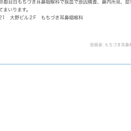
京都目白もちづき耳鼻咽喉科で採血で原因精査、鼻内所見、症
てまいります。
4-21 大野ビル２F もちづき耳鼻咽喉科
投稿者:
もちづき耳鼻