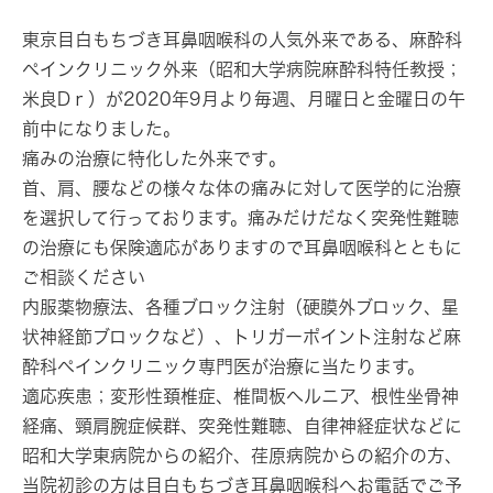
東京目白もちづき耳鼻咽喉科の人気外来である、麻酔科
ペインクリニック外来（昭和大学病院麻酔科特任教授；
米良Dｒ）が2020年9月より毎週、月曜日と金曜日の午
前中になりました。
痛みの治療に特化した外来です
。
首、肩、腰などの様々な体の痛みに対して医学的に治療
を選択して行っております。痛みだけだなく突発性難聴
の治療にも保険適応がありますので耳鼻咽喉科とともに
ご相談ください
内服薬物療法、各種ブロック注射（硬膜外ブロック、星
状神経節ブロックなど）、トリガーポイント注射など麻
酔科ペインクリニック専門医が治療に当たります。
適応疾患；変形性頚椎症、椎間板ヘルニア、根性坐骨神
経痛、頸肩腕症候群、突発性難聴、自律神経症状などに
昭和大学東病院からの紹介、荏原病院からの紹介の方、
当院初診の方は目白もちづき耳鼻咽喉科へお電話でご予