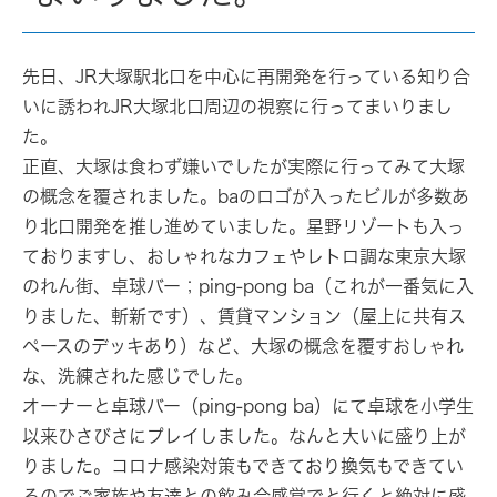
先日、JR大塚駅北口を中心に再開発を行っている知り合
いに誘われJR大塚北口周辺の視察に行ってまいりまし
た。
正直、大塚は食わず嫌いでしたが実際に行ってみて大塚
の概念を覆されました。
ba
のロゴが入ったビルが多数あ
り北口開発を推し進めていました。星野リゾートも入っ
ておりますし、おしゃれなカフェやレトロ調な東京大塚
のれん街、卓球バー；ping-pong ba（これが一番気に入
りました、斬新です）、賃貸マンション（屋上に共有ス
ペースのデッキあり）など、大塚の概念を覆すおしゃれ
な、洗練された感じでした。
オーナーと
卓球バー（ping-pong ba）
にて卓球を小学生
以来ひさびさにプレイしました。なんと大いに盛り上が
りました。コロナ感染対策もできており換気もできてい
るのでご家族や友達との飲み会感覚でと行くと絶対に盛