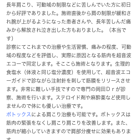
長年肩こり、可動域の制限などに苦しんでいた方に初日
から好評でありました。施術直後から肩の制限が緩和さ
れ腕が上がるようになった患者さんや、長年苦しんだ痛
みから解放され泣き出した方もおりました。（本当で
す）
診察にてこれまでの治療や生活習慣、痛みの程度、可動
域の程度などを評価し、実際に原因となる筋肉を超音波
エコーで同定します。そここら施術となります。生理的
食塩水（体液と同じ塩分濃度）を使用して、超音波エコ
ーガイドで診ながら注射針を刺して筋膜をリリースさせ
ます。非常に難しい手技ですので専門の岡田Ｄｒが診
察、施術を行います。ステロイド剤や麻酔薬など使用し
ませんので体にも優しい治療です。
ボトックス
による肩こり治療も可能です。ボトックスは
筋肉の緊張をなくし肩こり肩こりを改善します。また、
筋肉が縮小していきますので肩部分痩せに効果もありま
す。