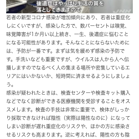
若者の新型コロナ感染が増加傾向にあり、若者は重症化
しにくいですが、感染した方で、数パーセントは嗅覚、
味覚障害が1か月い以上続き、一生、後遺症に悩むこと
になる可能性があります。そんなことにならないために
は、予防が一番です。まずは気を緩めず感染の予防で
す。手洗いなども重要ですが、ウイルスは人から人へ伝
播しますのでなるべく人の集まる場所や密集しているエ
リアにはいかないか、短時間に済ませるようにしましょ
う。
感染が疑われたときは、検査センターや検査キット購入
などでなく
診断ができる医療機関を受診する
ことをオス
スメします。
検査の手技は非常に重要で、検体がしっか
り採取できなければ陰性（実際は陽性なのに）になって
しまい診断が遅れ重症化のリスクや、ほかの方に感染さ
せるリスクも高まります。
逆に考えれば、陽性の方も陰