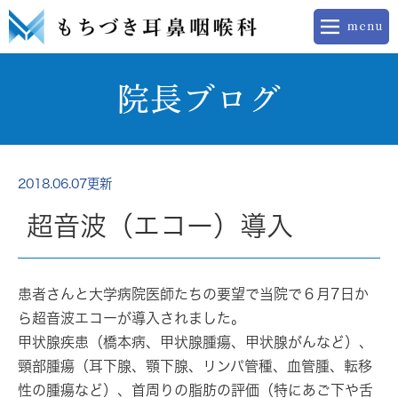
院長ブログ
2018.06.07更新
超音波（エコー）導入
患者さんと大学病院医師たちの要望で当院で６月7日か
ら超音波エコーが導入されました。
甲状腺疾患（橋本病、甲状腺腫瘍、甲状腺がんなど）、
頸部腫瘍（耳下腺、顎下腺、リンパ管種、血管腫、転移
性の腫瘍など）、首周りの脂肪の評価（特にあご下や舌