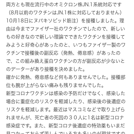
両方とも現在流行中のオミクロン株JN.1系統対応です
（8月以前のワクチンはJN.1株に対応しておりません）
10月18日にヌバキソビッド筋注）を接種しました。理
由は今までファイザー社のワクチンでしたので、新しい
もの好きなので新しい理論でできたワクチンを接種して
みようと好奇心があったのと、いつもファイザー製のワ
クチンで接種後の副反応（発熱、倦怠感）があったの
で、この組み換え蛋白ワクチンの方が副反応が少ないと
のデーターがあり接種を決めました。
確かに発熱、倦怠感など何もありませんでした。接種部
位も腕が上がらない痛みも残りませんでした。
新型コロナワクチンは感染の予防だけでなく、感染した
場合に重症化のリスクを軽減したり、感染後の後遺症の
リスクを軽減します。最近はマスコミなどで取り上げら
れませんが、死亡者の死因の３０人に1名は新型コロナ
感染症です。また、新型コロナ後遺症の特効薬もいまだ
見つかっておらず苦しんでいる方も多いのが現状ですの