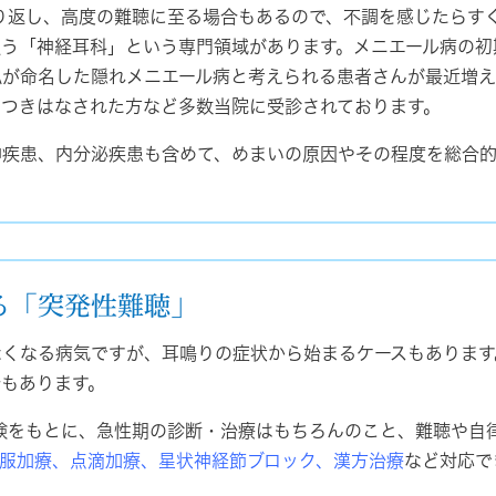
り返し、高度の難聴に至る場合もあるので、不調を感じたらす
扱う「神経耳科」という専門領域があります。メニエール病の初
私が命名した隠れメニエール病と考えられる患者さんが最近増え
とつきはなされた方など多数当院に受診されております。
神疾患、内分泌疾患も含めて、めまいの原因やその程度を総合
る「突発性難聴」
なくなる病気ですが、耳鳴りの症状から始まるケースもあります
合もあります。
験をもとに、急性期の診断・治療はもちろんのこと、難聴や自
服加療、点滴加療、星状神経節ブロック、漢方治療
など対応で