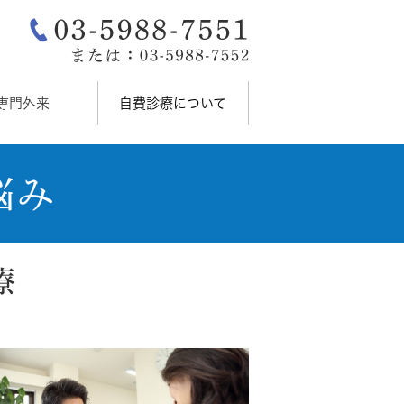
専門外来
自費診療について
悩み
療