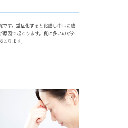
態です。重症化すると化膿し中耳に膿
が原因で起こります。夏に多いのが
外
起こります。