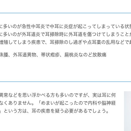
に多いのが
急性中耳炎
で中耳に炎症が起こってしまっている状
に多いのが
外耳道炎
で耳掃除時に外耳道を傷つけてしまうこと
増殖してしまう疾患で、耳掃除のし過ぎや点耳薬の乱用などで
珠腫、外耳道異物、帯状疱疹、扁桃炎なのど放散痛
異常などを思い浮かべる方も多いのですが、実は耳に何
なくありません。「めまいが起こったので内科や脳神経
」という方は、耳の疾患を疑う必要があるでしょう。